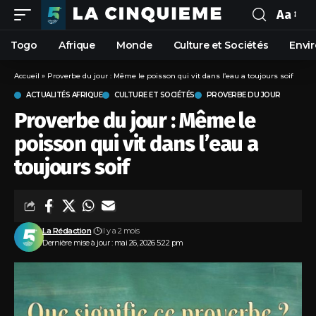
Aa
Togo
Afrique
Monde
Culture et Sociétés
Envi
Accueil
»
Proverbe du jour : Même le poisson qui vit dans l’eau a toujours soif
ACTUALITÉS AFRIQUE
CULTURE ET SOCIÉTÉS
PROVERBE DU JOUR
Proverbe du jour : Même le
poisson qui vit dans l’eau a
toujours soif
La Rédaction
il y a 2 mois
Dernière mise à jour : mai 26, 2026 5:22 pm