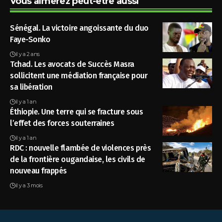
Vous aimerez peut-être aussi
Sénégal. La victoire angoissante du duo
Faye-Sonko
il y a 2 ans
Tchad. Les avocats de Succès Masra
sollicitent une médiation française pour
sa libération
il y a 1 an
Éthiopie. Une terre qui se fracture sous
l’effet des forces souterraines
il y a 1 an
RDC : nouvelle flambée de violences près
de la frontière ougandaise, les civils de
nouveau frappés
il y a 3 mois