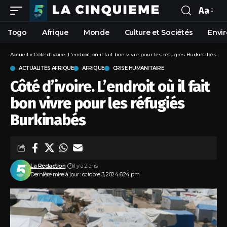
Aa
Togo
Afrique
Monde
Culture et Sociétés
Envi
Accueil
»
Côté d’ivoire. L’endroit où il fait bon vivre pour les réfugiés Burkinabés
ACTUALITÉS AFRIQUE
AFRIQUE
CRISE HUMANITAIRE
Côté d’ivoire. L’endroit où il fait
bon vivre pour les réfugiés
Burkinabés
La Rédaction
il y a 2 ans
Dernière mise à jour : octobre 3, 2024 6:24 pm