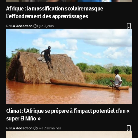
Afrique : la massification scolaire masque
l’effondrement des apprentissages
Par
La Rédaction
il y a 3 jours
Climat : l’Afrique se prépare à l’impact potentiel d’un «
super El Niño »
Par
La Rédaction
il y a 2 semaines