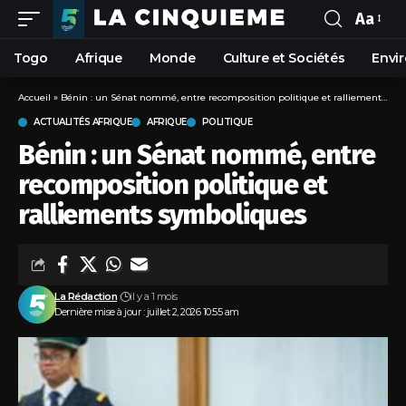
Aa
Togo
Afrique
Monde
Culture et Sociétés
Envi
Accueil
»
Bénin : un Sénat nommé, entre recomposition politique et ralliements symboliques
ACTUALITÉS AFRIQUE
AFRIQUE
POLITIQUE
Bénin : un Sénat nommé, entre
recomposition politique et
ralliements symboliques
La Rédaction
il y a 1 mois
Dernière mise à jour : juillet 2, 2026 10:55 am