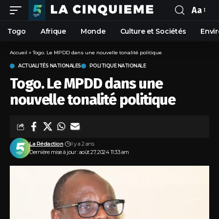
Aa
Togo
Afrique
Monde
Culture et Sociétés
Envi
Accueil
»
Togo. Le MPDD dans une nouvelle tonalité politique
ACTUALITÉS NATIONALES
POLITIQUE NATIONALE
Togo. Le MPDD dans une
nouvelle tonalité politique
La Rédaction
il y a 2 ans
Dernière mise à jour : août 27, 2024 11:33 am