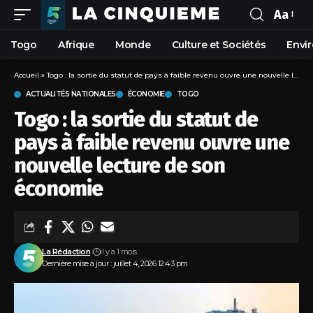
Aa
Togo
Afrique
Monde
Culture et Sociétés
Envi
Accueil
»
Togo : la sortie du statut de pays à faible revenu ouvre une nouvelle lecture de son économie
ACTUALITÉS NATIONALES
ÉCONOMIE
TOGO
Togo : la sortie du statut de
pays à faible revenu ouvre une
nouvelle lecture de son
économie
La Rédaction
il y a 1 mois
Dernière mise à jour : juillet 4, 2026 12:43 pm