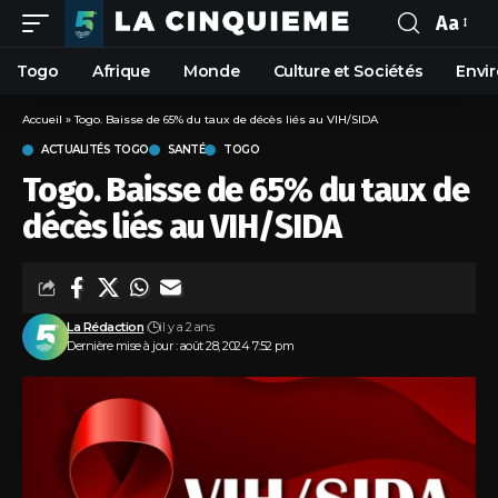
Aa
Togo
Afrique
Monde
Culture et Sociétés
Envi
Accueil
»
Togo. Baisse de 65% du taux de décès liés au VIH/SIDA
ACTUALITÉS TOGO
SANTÉ
TOGO
Togo. Baisse de 65% du taux de
décès liés au VIH/SIDA
La Rédaction
il y a 2 ans
Dernière mise à jour : août 28, 2024 7:52 pm