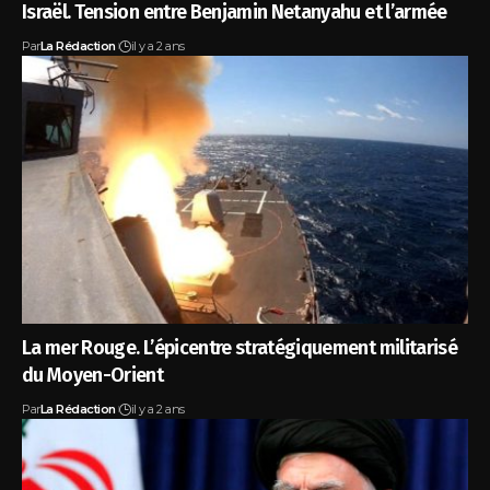
Israël. Tension entre Benjamin Netanyahu et l’armée
Par
La Rédaction
il y a 2 ans
La mer Rouge. L’épicentre stratégiquement militarisé
du Moyen-Orient
Par
La Rédaction
il y a 2 ans