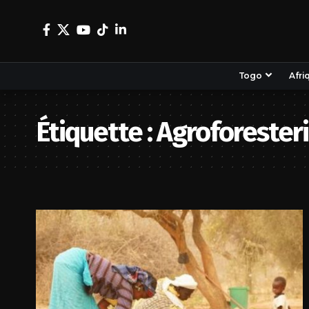
Togo
Afri
Étiquette :
Agroforester