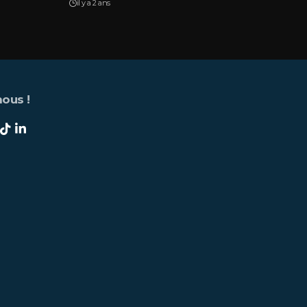
il y a 2 ans
ous !