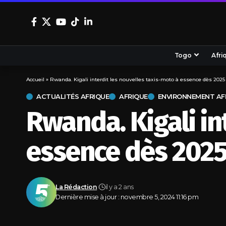
Togo
Afri
Accueil
»
Rwanda. Kigali interdit les nouvelles taxis-moto à essence dès 2025
ACTUALITÉS AFRIQUE
AFRIQUE
ENVIRONNEMENT AF
Rwanda. Kigali in
essence dès 202
La Rédaction
il y a 2 ans
Dernière mise à jour : novembre 5, 2024 11:16 pm