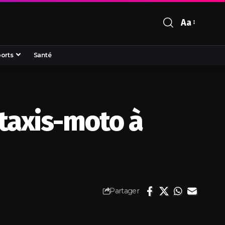
Aa
orts
Santé
 taxis-moto à
Partager