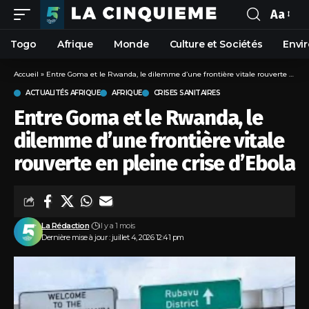
Aa
Togo
Afrique
Monde
Culture et Sociétés
Envi
Accueil
»
Entre Goma et le Rwanda, le dilemme d’une frontière vitale rouverte en pleine crise d’Ebola
ACTUALITÉS AFRIQUE
AFRIQUE
CRISES SANITAIRES
Entre Goma et le Rwanda, le
dilemme d’une frontière vitale
rouverte en pleine crise d’Ebola
La Rédaction
il y a 1 mois
Dernière mise à jour : juillet 4, 2026 12:41 pm