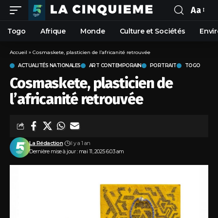
Aa
Togo
Afrique
Monde
Culture et Sociétés
Envi
Accueil
»
Cosmaskete, plasticien de l’africanité retrouvée
ACTUALITÉS NATIONALES
ART CONTEMPORAIN
PORTRAIT
TOGO
Cosmaskete, plasticien de
l’africanité retrouvée
La Rédaction
il y a 1 an
Dernière mise à jour : mai 11, 2025 6:03 am