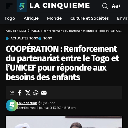
Aa
Togo
Afrique
Monde
Culture et Sociétés
Envi
Accueil
»
COOPÉRATION : Renforcement du partenariat entre le Togo et l’UNICEF pour répondre aux besoins des enfants
ACTUALITÉS TOGO
TOGO
COOPÉRATION : Renforcement
du partenariat entre le Togo et
l’UNICEF pour répondre aux
besoins des enfants
La Rédaction
il y a 2 ans
Dernière mise à jour : août 13, 2024 5:48 pm