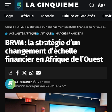
Aa
Togo
Afrique
Monde
Culture et Sociétés
Envi
Accueil
»
BRVM : la stratégie d’un changement d’échelle financier en Afrique de l’Ouest
ACTUALITÉS AFRIQUE
AFRIQUE
MARCHÉS FINANCIERS
BRVM : la stratégie d’un
changement d’échelle
financier en Afrique de l’Ouest
La Rédaction
il y a 4 mois
Dernière mise à jour : avril 23, 2026 12:14 pm