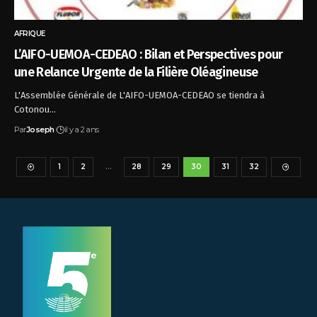
AFRIQUE
L’AIFO-UEMOA-CEDEAO : Bilan et Perspectives pour
une Relance Urgente de la Filière Oléagineuse
L'Assemblée Générale de L'AIFO-UEMOA-CEDEAO se tiendra à
Cotonou…
Par
Joseph
il y a 2 ans
1
2
…
28
29
30
31
32