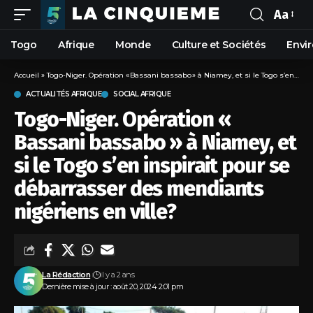
Aa
Togo
Afrique
Monde
Culture et Sociétés
Envi
Accueil
»
Togo-Niger. Opération « Bassani bassabo » à Niamey, et si le Togo s’en inspirait pour se débarrasser des mendiants nigériens en ville?
ACTUALITÉS AFRIQUE
SOCIAL AFRIQUE
Togo-Niger. Opération «
Bassani bassabo » à Niamey, et
si le Togo s’en inspirait pour se
débarrasser des mendiants
nigériens en ville?
La Rédaction
il y a 2 ans
Dernière mise à jour : août 20, 2024 2:01 pm