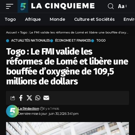
Aa
Togo
Afrique
Monde
Culture et Sociétés
Envi
Accueil
»
Togo : Le FMI valide les réformes de Lomé et libère une bouffée d’oxygène de 109,5 millions de dollars
ACTUALITÉS NATIONALES
ÉCONOMIE ET FINANCES
TOGO
Togo : Le FMI valide les
réformes de Lomé et libère une
bouffée d’oxygène de 109,5
millions de dollars
La Rédaction
il y a 1 mois
Dernière mise à jour : juin 30, 2026 3:41 pm