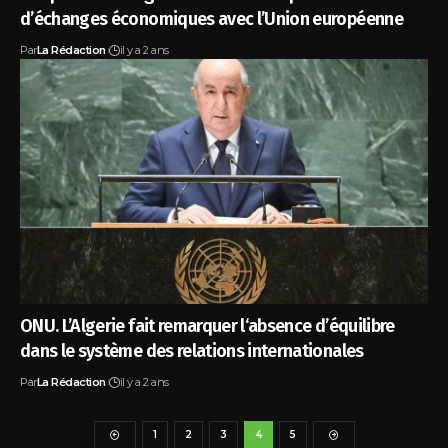
d’échanges économiques avec l’Union européenne
Par
La Rédaction
il y a 2 ans
ONU. L’Algerie fait remarquer l‘absence d’équilibre
dans le système des relations internationales
Par
La Rédaction
il y a 2 ans
1
2
3
4
5