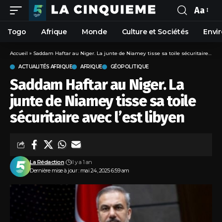
Aa
Togo
Afrique
Monde
Culture et Sociétés
Envi
Accueil
»
Saddam Haftar au Niger. La junte de Niamey tisse sa toile sécuritaire avec l’est libyen
ACTUALITÉS AFRIQUE
AFRIQUE
GÉOPOLITIQUE
Saddam Haftar au Niger. La
junte de Niamey tisse sa toile
sécuritaire avec l’est libyen
La Rédaction
il y a 1 an
Dernière mise à jour : mai 24, 2025 6:59 am