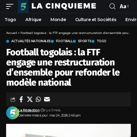
Aa
Togo
Afrique
Monde
Culture et Sociétés
Envi
Accueil
»
Football togolais : la FTF engage une restructuration d’ensemble pour refonder le modèle national
ACTUALITÉS NATIONALES
FOOTBALL
SPORTS
TOGO
Football togolais : la FTF
engage une restructuration
d’ensemble pour refonder le
modèle national
La Rédaction
il y a 3 mois
Dernière mise à jour : mai 24, 2026 2:46 pm