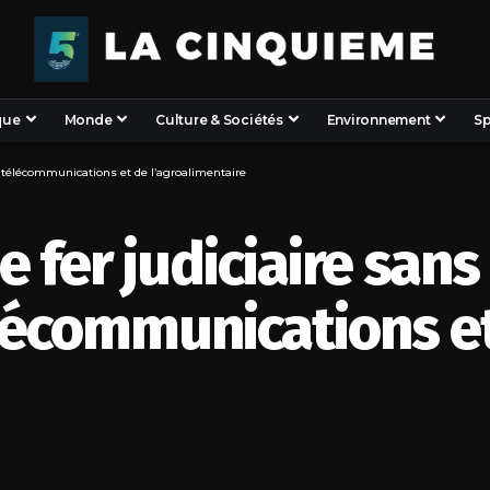
que
Monde
Culture & Sociétés
Environnement
Sp
s télécommunications et de l’agroalimentaire
 fer judiciaire san
élécommunications e