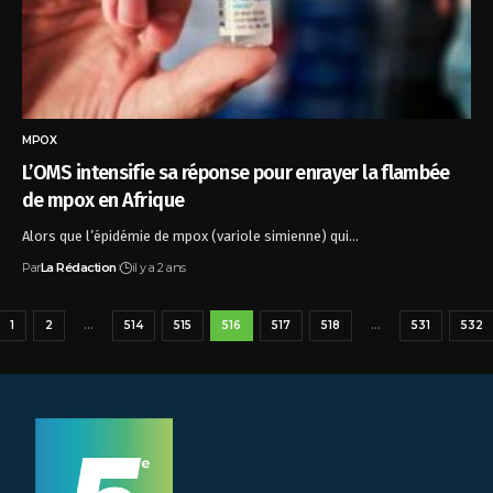
MPOX
L’OMS intensifie sa réponse pour enrayer la flambée
de mpox en Afrique
Alors que l’épidémie de mpox (variole simienne) qui…
Par
La Rédaction
il y a 2 ans
1
2
…
514
515
516
517
518
…
531
532