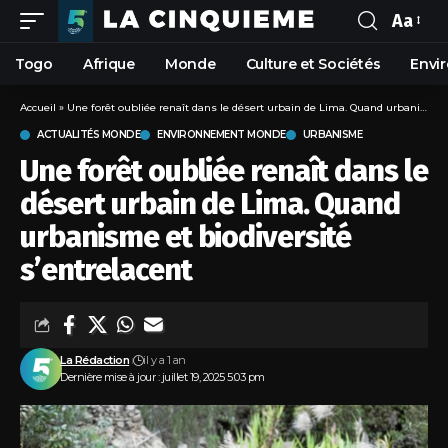
Aa
Togo
Afrique
Monde
Culture et Sociétés
Envi
Accueil
»
Une forêt oubliée renaît dans le désert urbain de Lima. Quand urbanisme et biodiversité s’entrelacent
ACTUALITÉS MONDE
ENVIRONNEMENT MONDE
URBANISME
Une forêt oubliée renaît dans le
désert urbain de Lima. Quand
urbanisme et biodiversité
s’entrelacent
La Rédaction
il y a 1 an
Dernière mise à jour : juillet 19, 2025 5:03 pm