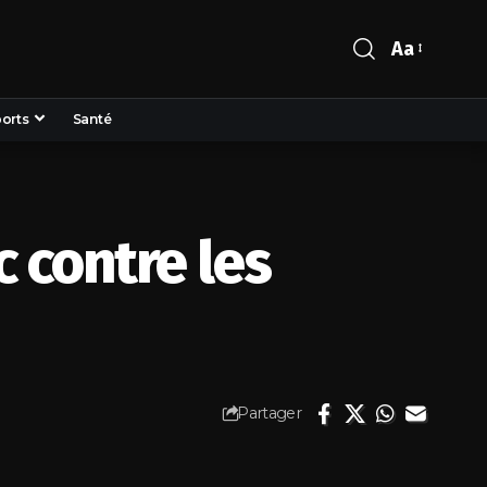
Aa
orts
Santé
c contre les
Partager