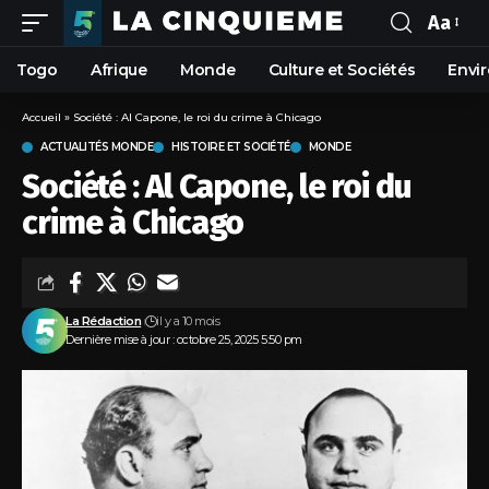
Aa
Togo
Afrique
Monde
Culture et Sociétés
Envi
Accueil
»
Société : Al Capone, le roi du crime à Chicago
ACTUALITÉS MONDE
HISTOIRE ET SOCIÉTÉ
MONDE
Société : Al Capone, le roi du
crime à Chicago
La Rédaction
il y a 10 mois
Dernière mise à jour : octobre 25, 2025 5:50 pm