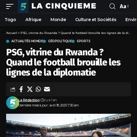
Aa
Togo
Afrique
Monde
Culture et Sociétés
Envi
Accueil
»
PSG, vitrine du Rwanda ? Quand le football brouille les lignes de la diplomatie
ACTUALITÉS MONDE
GÉOPOLITIQUE
SPORTS
PSG, vitrine du Rwanda ?
Quand le football brouille les
lignes de la diplomatie
La Rédaction
il y a 1 an
Dernière mise à jour : avril 18, 2025 7:30 am