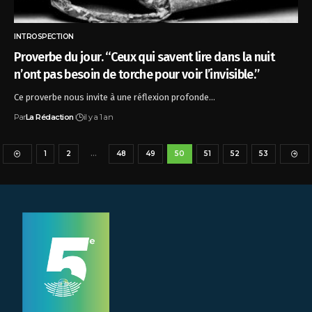
INTROSPECTION
Proverbe du jour. “Ceux qui savent lire dans la nuit
n’ont pas besoin de torche pour voir l’invisible.”
Ce proverbe nous invite à une réflexion profonde…
Par
La Rédaction
il y a 1 an
1
2
…
48
49
50
51
52
53