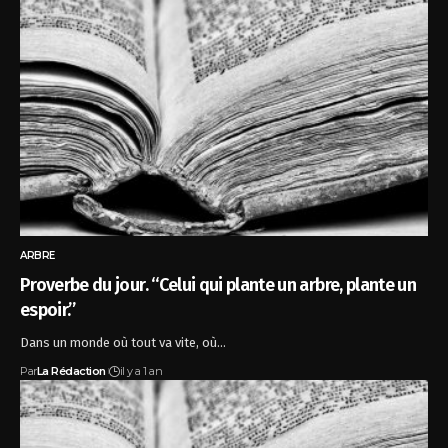
ARBRE
Proverbe du jour. “Celui qui plante un arbre, plante un
espoir.”
Dans un monde où tout va vite, où…
Par
La Rédaction
il y a 1 an