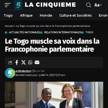
Aa
Togo
Afrique
Monde
Culture et Sociétés
Envi
Accueil
»
Le Togo muscle sa voix dans la Francophonie parlementaire
ACTUALITÉS NATIONALES
RELATIONS INTERNATIONALES
TOGO
Le Togo muscle sa voix dans la
Francophonie parlementaire
La Rédaction
il y a 1 an
Dernière mise à jour : juillet 14, 2025 12:27 pm