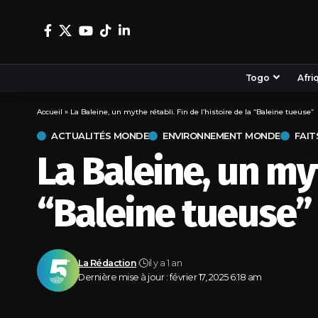
Togo
Afri
Accueil
»
La Baleine, un mythe rétabli. Fin de l’histoire de la “Baleine tueuse”
ACTUALITÉS MONDE
ENVIRONNEMENT MONDE
FAIT
La Baleine, un myt
“Baleine tueuse”
La Rédaction
il y a 1 an
Dernière mise à jour : février 17, 2025 6:18 am