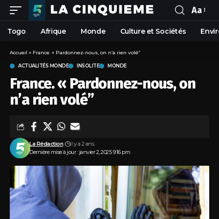
Aa
Togo
Afrique
Monde
Culture et Sociétés
Envi
Accueil
»
France. « Pardonnez-nous, on n’a rien volé”
ACTUALITÉS MONDE
INSOLITE
MONDE
France. « Pardonnez-nous, on
n’a rien volé”
La Rédaction
il y a 2 ans
Dernière mise à jour : janvier 2, 2025 9:16 pm