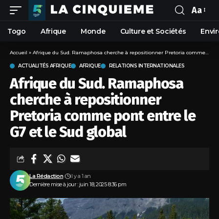
Aa
Togo
Afrique
Monde
Culture et Sociétés
Envi
Accueil
»
Afrique du Sud. Ramaphosa cherche à repositionner Pretoria comme pont entre le G7 et le Sud global
ACTUALITÉS AFRIQUE
AFRIQUE
RELATIONS INTERNATIONALES
Afrique du Sud. Ramaphosa
cherche à repositionner
Pretoria comme pont entre le
G7 et le Sud global
La Rédaction
il y a 1 an
Dernière mise à jour : juin 18, 2025 8:36 pm