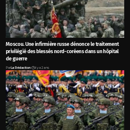
Moscou. Une infirmière russe dénonce le traitement
privilégié des blessés nord-coréens dans un hôpital
de guerre
Par
La Rédaction
il y a 2 ans