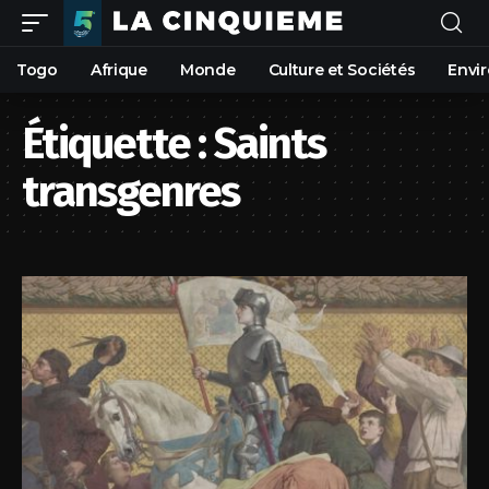
Togo
Afrique
Monde
Culture et Sociétés
Envi
Étiquette :
Saints
transgenres