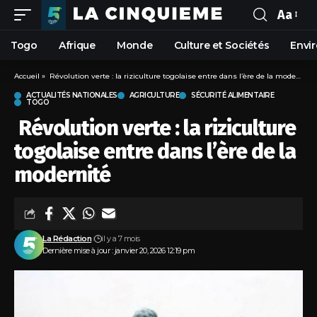
Aa
Togo
Afrique
Monde
Culture et Sociétés
Envi
Accueil
»
Révolution verte : la riziculture togolaise entre dans l’ère de la modernité
ACTUALITÉS NATIONALES
AGRICULTURE
SÉCURITÉ ALIMENTAIRE
TOGO
Révolution verte : la riziculture
togolaise entre dans l’ère de la
modernité
La Rédaction
il y a 7 mois
Dernière mise à jour : janvier 20, 2026 12:19 pm