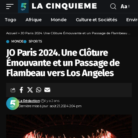
Aa
Togo
Afrique
Monde
Culture et Sociétés
Envi
Accueil
»
JO Paris 2024. Une Clôture Émouvante et un Passage de Flambeau vers Los Angeles
MONDE
SPORTS
JO Paris 2024. Une Clôture
Émouvante et un Passage de
Flambeau vers Los Angeles
La Rédaction
il y a 2 ans
Dernière mise à jour : août 21, 2024 2:04 pm