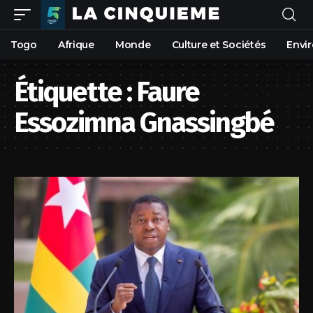
Togo
Afrique
Monde
Culture et Sociétés
Envi
Étiquette :
Faure
Essozimna Gnassingbé