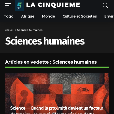
Togo
Afrique
Monde
Culture et Sociétés
Envi
Accueil
»
Sciences humaines
Sciences humaines
Articles en vedette : Sciences humaines
Science — Quand la proximité devient un facteur